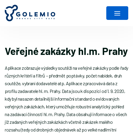
Veřejné zakázky hl.m. Prahy
Aplikace zobrazuje výsledky soutěží na veřejné zakázky podle řady
různých kritérií a filtrů – předmět poptávky, počet nabídek, druh
soutěže, vybraní dodavatelé atp. Aplikace zpracovává data z
profilu zadavatele hl. m. Prahy. Data jsou k dispozici od 1. 9. 2020,
kdy byl nasazen detailnější informační standard o evidovaných
veřejných zakázkách, který umožňuje robustní analytický pohled
na zadávací činnosti hl. m. Prahy. Data obsahují informace o všech
již zadaných veřejných zakázkách včetně zakázek malého
rozsahu (tedy od drobných objednávek až po velké nadlimitní