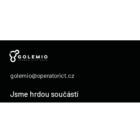
golemio@operatorict.cz
Jsme hrdou součástí