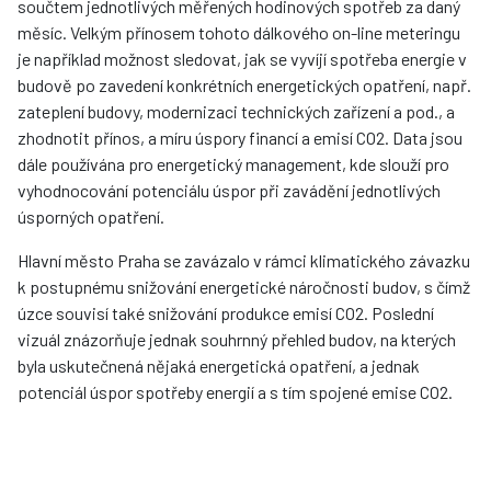
součtem jednotlivých měřených hodinových spotřeb za daný
měsíc. Velkým přínosem tohoto dálkového on-line meteringu
je například možnost sledovat, jak se vyvíjí spotřeba energie v
budově po zavedení konkrétních energetických opatření, např.
zateplení budovy, modernizaci technických zařízení a pod., a
zhodnotit přínos, a míru úspory financí a emisí CO2. Data jsou
dále používána pro energetický management, kde slouží pro
vyhodnocování potenciálu úspor při zavádění jednotlivých
úsporných opatření.
Hlavní město Praha se zavázalo v rámci klimatického závazku
k postupnému snižování energetické náročnosti budov, s čímž
úzce souvisí také snižování produkce emisí CO2. Poslední
vizuál znázorňuje jednak souhrnný přehled budov, na kterých
byla uskutečnená nějaká energetická opatření, a jednak
potenciál úspor spotřeby energií a s tím spojené emise CO2.