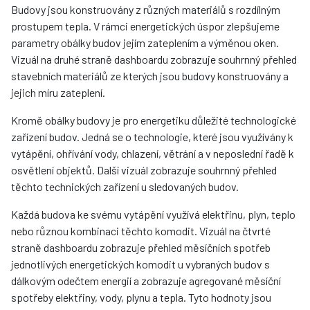
Budovy jsou konstruovány z různých materiálů s rozdílným
prostupem tepla. V rámci energetických úspor zlepšujeme
parametry obálky budov jejím zateplením a výměnou oken.
Vizuál na druhé straně dashboardu zobrazuje souhrnný přehled
stavebních materiálů ze kterých jsou budovy konstruovány a
jejich míru zateplení.
Kromě obálky budovy je pro energetiku důležité technologické
zařízení budov. Jedná se o technologie, které jsou využívány k
vytápění, ohřívání vody, chlazení, větrání a v neposlední řadě k
osvětlení objektů. Další vizuál zobrazuje souhrnný přehled
těchto technických zařízení u sledovaných budov.
Každá budova ke svému vytápění využívá elektřinu, plyn, teplo
nebo různou kombinaci těchto komodit. Vizuál na čtvrté
straně dashboardu zobrazuje přehled měsíčních spotřeb
jednotlivých energetických komodit u vybraných budov s
dálkovým odečtem energií a zobrazuje agregované měsíční
spotřeby elektřiny, vody, plynu a tepla. Tyto hodnoty jsou